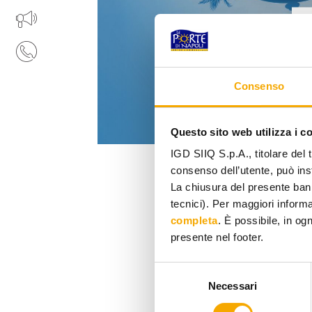
APRI IL TUO BUSINESS
CONTATTI
Consenso
Questo sito web utilizza i c
IGD SIIQ S.p.A., titolare del 
consenso dell’utente, può inst
La chiusura del presente ban
tecnici). Per maggiori informaz
completa
. È possibile, in og
presente nel footer.
Selezione
Necessari
del
consenso