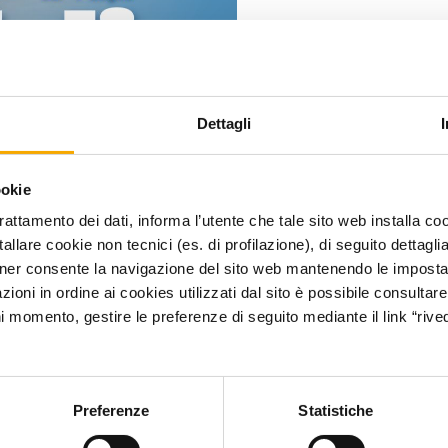
Dettagli
DAL 4 LU
ookie
SALDI 🔥
trattamento dei dati, informa l’utente che tale sito web installa coo
allare cookie non tecnici (es. di profilazione), di seguito dettagli
ner consente la navigazione del sito web mantenendo le impostazi
ioni in ordine ai cookies utilizzati dal sito è possibile consultare 
Le Porte di Napoli
ni momento, gestire le preferenze di seguito mediante il link “rived
sconti, occasioni 
È il momento giust
Preferenze
Statistiche
Ti aspettiamo in ga