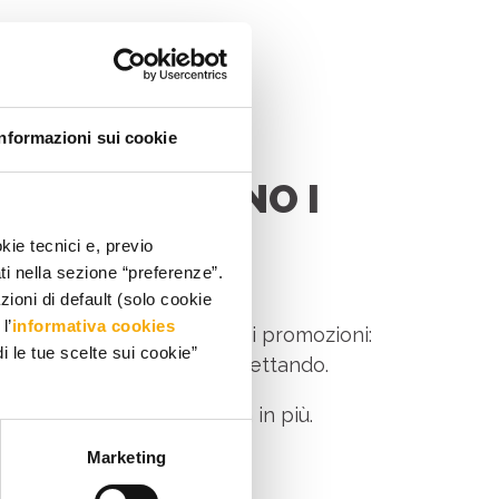
Informazioni sui cookie
GLIO ARRIVANO I
kie tecnici e, previo
ati nella sezione “preferenze”.
oni di default (solo cookie
l’
informativa cookies
 si trasformano in un’oasi di promozioni:
i le tue scelte sui cookie”
e tutto quello che stavi aspettando.
o per concederti qualcosa in più.
Marketing
lleria.