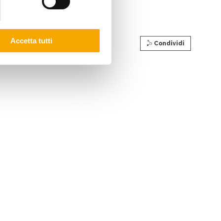
 #Saldi #ShoppingTime
Accetta tutti
Condividi