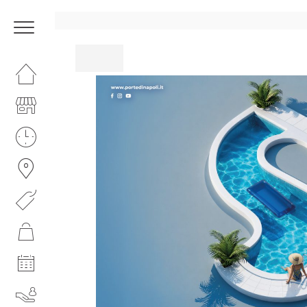
HOMEPAGE
IL CENTRO
I NOSTRI ORARI
COME RAGGIUNGERCI
PROMOZIONI
NEGOZI
EVENTI
SERVIZI