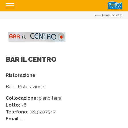
Torna indietro
HOMEPAGE
IL CENTRO
I NOSTRI ORARI
COME RAGGIUNGERCI
BAR IL CENTRO
PROMOZIONI
NEGOZI
Ristorazione
EVENTI
Bar – Ristorazione
SERVIZI
Collocazione:
piano terra
Lotto:
78
APRI IL TUO BUSINESS
Telefono:
0815207547
CONTATTI
Email:
—