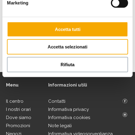
Marketing
Accetta tutti
.
Accetta selezionati
VAI ALLA MAPPA DEL CENTRO
Rifiuta
Menu
Informazioni utili
Il centro
Contatti
I nostri orari
Informativa privacy
Dove siamo
Informativa cookies
Promozioni
Note legali
Negozi
Informativa videosorveglianza