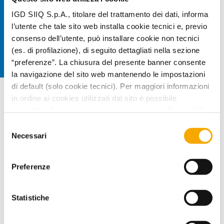
IGD SIIQ S.p.A., titolare del trattamento dei dati, informa
l’utente che tale sito web installa cookie tecnici e, previo
consenso dell’utente, può installare cookie non tecnici
(es. di profilazione), di seguito dettagliati nella sezione
“preferenze”. La chiusura del presente banner consente
la navigazione del sito web mantenendo le impostazioni
.
di default (solo cookie tecnici). Per maggiori informazioni
in ordine ai cookies utilizzati dal sito è possibile
consultare l’
informativa cookies completa
. È possibile,
in ogni momento, gestire le preferenze di seguito
Selezione
mediante il link “rivedi le tue scelte sui cookie” presente
Necessari
del
nel footer.
consenso
Preferenze
Statistiche