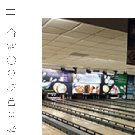
HOMEPAGE
IL CENTRO
I NOSTRI ORARI
COME RAGGIUNGERCI
PROMOZIONI
NEGOZI
EVENTI
SERVIZI