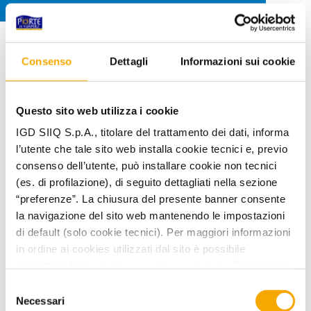
.
Consenso
Dettagli
Informazioni sui cookie
Questo sito web utilizza i cookie
IGD SIIQ S.p.A., titolare del trattamento dei dati, informa
l’utente che tale sito web installa cookie tecnici e, previo
consenso dell’utente, può installare cookie non tecnici
(es. di profilazione), di seguito dettagliati nella sezione
“preferenze”. La chiusura del presente banner consente
la navigazione del sito web mantenendo le impostazioni
di default (solo cookie tecnici). Per maggiori informazioni
in ordine ai cookies utilizzati dal sito è possibile
consultare l’
informativa cookies completa
. È possibile,
in ogni momento, gestire le preferenze di seguito
Selezione
mediante il link “rivedi le tue scelte sui cookie” presente
Necessari
del