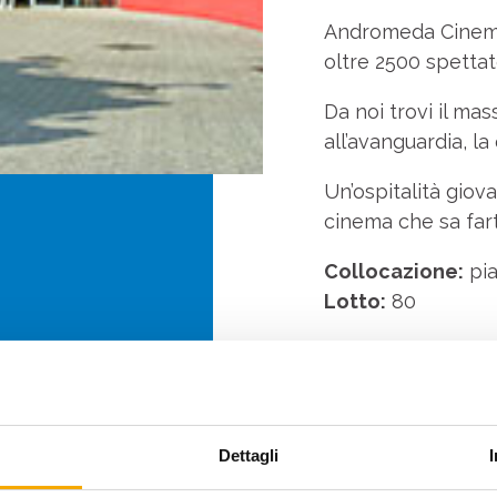
Andromeda Cinemas
oltre 2500 spettat
Da noi trovi il ma
all’avanguardia, la
Un’ospitalità giov
cinema che sa fart
Collocazione:
pia
Lotto:
80
Dettagli