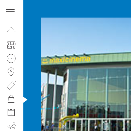
HOMEPAGE
IL CENTRO
I NOSTRI ORARI
COME RAGGIUNGERCI
PROMOZIONI
NEGOZI
EVENTI
SERVIZI