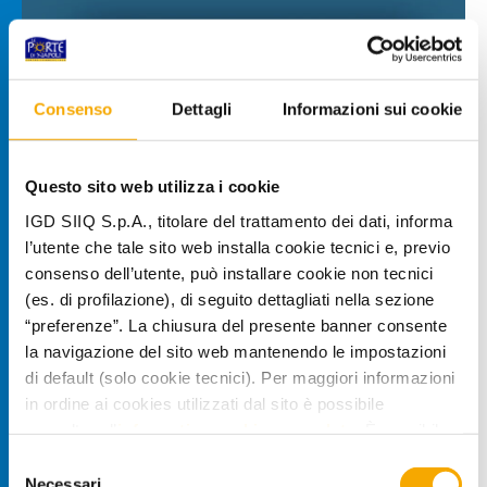
Consenso
Dettagli
Informazioni sui cookie
Questo sito web utilizza i cookie
IGD SIIQ S.p.A., titolare del trattamento dei dati, informa
l’utente che tale sito web installa cookie tecnici e, previo
consenso dell’utente, può installare cookie non tecnici
(es. di profilazione), di seguito dettagliati nella sezione
“preferenze”. La chiusura del presente banner consente
la navigazione del sito web mantenendo le impostazioni
di default (solo cookie tecnici). Per maggiori informazioni
in ordine ai cookies utilizzati dal sito è possibile
consultare l’
informativa cookies completa
. È possibile,
in ogni momento, gestire le preferenze di seguito
Selezione
mediante il link “rivedi le tue scelte sui cookie” presente
Necessari