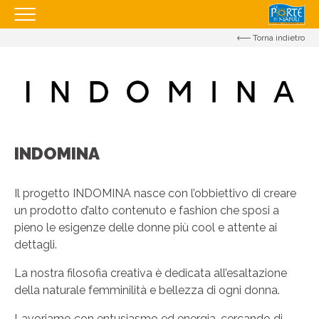
Torna indietro
HOMEPAGE
IL CENTRO
I NOSTRI ORARI
COME RAGGIUNGERCI
INDOMINA
PROMOZIONI
NEGOZI
Il progetto INDOMINA nasce con l’obbiettivo di creare
EVENTI
un prodotto d’alto contenuto e fashion che sposi a
pieno le esigenze delle donne più cool e attente ai
SERVIZI
dettagli.
APRI IL TUO BUSINESS
La nostra filosofia creativa è dedicata all’esaltazione
CONTATTI
della naturale femminilità e bellezza di ogni donna.
Lavoriamo con entusiasmo ed energia, cercando di