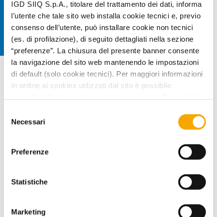
IGD SIIQ S.p.A., titolare del trattamento dei dati, informa
l’utente che tale sito web installa cookie tecnici e, previo
consenso dell’utente, può installare cookie non tecnici
(es. di profilazione), di seguito dettagliati nella sezione
“preferenze”. La chiusura del presente banner consente
.
la navigazione del sito web mantenendo le impostazioni
di default (solo cookie tecnici). Per maggiori informazioni
in ordine ai cookies utilizzati dal sito è possibile
consultare l’
informativa cookies completa
. È possibile,
in ogni momento, gestire le preferenze di seguito
Jean Claude Nails
Selezione
mediante il link “rivedi le tue scelte sui cookie” presente
Necessari
del
nel footer.
Scopri
consenso
Preferenze
Statistiche
Marketing