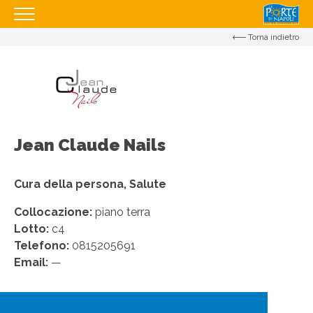
Torna indietro
HOMEPAGE
IL CENTRO
I NOSTRI ORARI
COME RAGGIUNGERCI
Jean Claude Nails
PROMOZIONI
NEGOZI
Cura della persona, Salute
EVENTI
Collocazione:
piano terra
Lotto:
c4
SERVIZI
Telefono:
0815205691
APRI IL TUO BUSINESS
Email:
—
CONTATTI