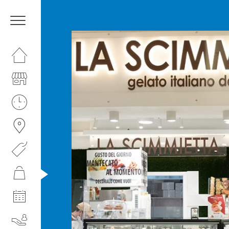
HOMEPAGE
IL CENTRO
I NOSTRI ORARI
COME RAGGIUNGERCI
PROMOZIONI
NEGOZI
EVENTI
SERVIZI