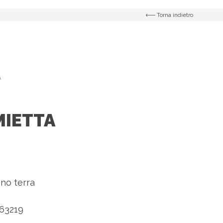
Torna indietro
MIETTA
no terra
63219