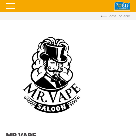
Torna indietro
HOMEPAGE
IL CENTRO
I NOSTRI ORARI
COME RAGGIUNGERCI
PROMOZIONI
NEGOZI
EVENTI
SERVIZI
APRI IL TUO BUSINESS
CONTATTI
MR VAPE