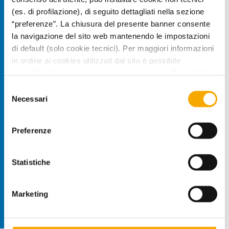
(es. di profilazione), di seguito dettagliati nella sezione
“preferenze”. La chiusura del presente banner consente
la navigazione del sito web mantenendo le impostazioni
di default (solo cookie tecnici). Per maggiori informazioni
in ordine ai cookies utilizzati dal sito è possibile
consultare l’
informativa cookies completa
. È possibile,
in ogni momento, gestire le preferenze di seguito
Selezione
mediante il link “rivedi le tue scelte sui cookie” presente
Necessari
del
nel footer.
consenso
Preferenze
Statistiche
Marketing