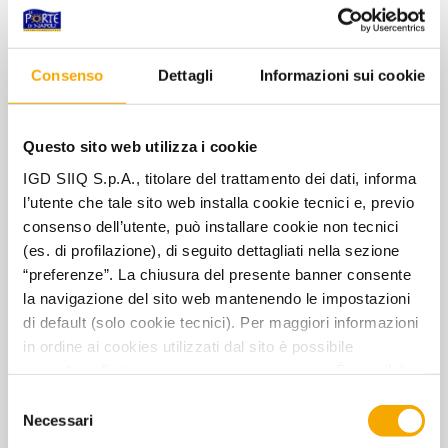
Consenso
Dettagli
Informazioni sui cookie
Questo sito web utilizza i cookie
IGD SIIQ S.p.A., titolare del trattamento dei dati, informa
l’utente che tale sito web installa cookie tecnici e, previo
consenso dell’utente, può installare cookie non tecnici
(es. di profilazione), di seguito dettagliati nella sezione
“preferenze”. La chiusura del presente banner consente
la navigazione del sito web mantenendo le impostazioni
di default (solo cookie tecnici). Per maggiori informazioni
in ordine ai cookies utilizzati dal sito è possibile
consultare l’
informativa cookies completa
. È possibile,
in ogni momento, gestire le preferenze di seguito
Selezione
mediante il link “rivedi le tue scelte sui cookie” presente
Necessari
del
nel footer.